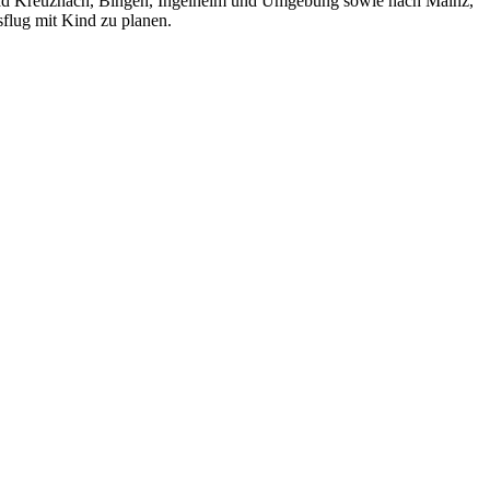
n Bad Kreuznach, Bingen, Ingelheim und Umgebung sowie nach Mainz,
sflug mit Kind zu planen.