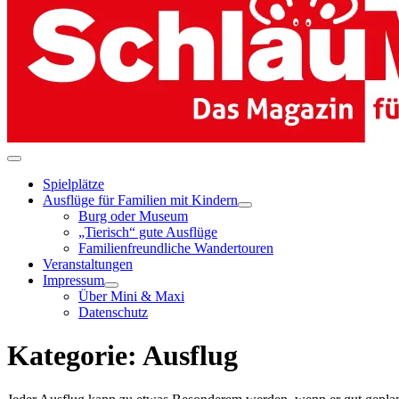
Menü-
Schalter
Spielplätze
Ausflüge für Familien mit Kindern
Menü-
Burg oder Museum
Schalter
„Tierisch“ gute Ausflüge
Familienfreundliche Wandertouren
Veranstaltungen
Impressum
Menü-
Über Mini & Maxi
Schalter
Datenschutz
Kategorie:
Ausflug