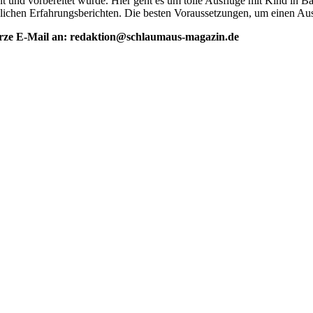
t und vorbereitet wurde. Hier geht es um tolle Ausflüge mit Kind i
nlichen Erfahrungsberichten. Die besten Voraussetzungen, um einen Au
urze E-Mail an: redaktion@schlaumaus-magazin.de