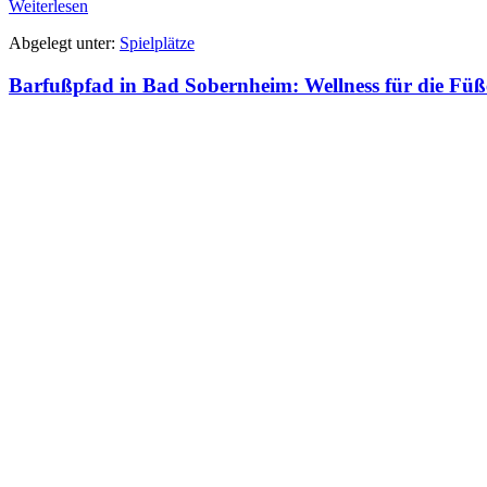
Spielplatz
Weiterlesen
in
Abgelegt unter:
Spielplätze
Niederheimbach
Barfußpfad in Bad Sobernheim: Wellness für die Füß
Barfußpfad
in
Bad
Sobernheim:
Wellness
für
die
Füße