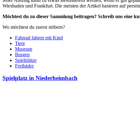
Jeder Ausflug kann zu etwas Besonderem werden, wenn er gut geplan
Wiesbaden und Frankfurt. Die meisten der Artikel basieren auf persö
Möchtest du zu dieser Sammlung beitragen? Schreib uns eine k
Wo möchtest du zuerst stöbern?
Fahrrad fahren mit Kind
Tiere
Museum
Burgen
Spielplätze
Freibäder
Spielplatz in Niederheimbach
Spielplatz
in
Niederheimbach