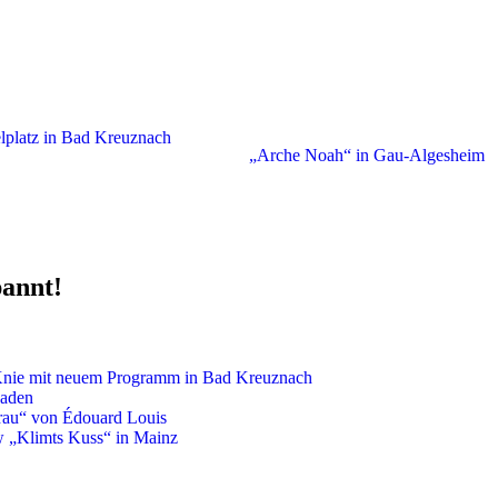
lplatz in Bad Kreuznach
„Arche Noah“ in Gau-Algesheim
pannt!
Knie mit neuem Programm in Bad Kreuznach
baden
Frau“ von Édouard Louis
w „Klimts Kuss“ in Mainz