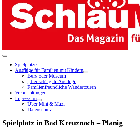
Menü-
Schalter
Spielplätze
Ausflüge für Familien mit Kindern
Menü-
Burg oder Museum
Schalter
„Tierisch“ gute Ausflüge
Familienfreundliche Wandertouren
Veranstaltungen
Impressum
Menü-
Über Mini & Maxi
Schalter
Datenschutz
Spielplatz in Bad Kreuznach – Planig