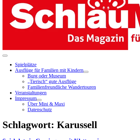
Menü-
Schalter
Spielplätze
Ausflüge für Familien mit Kindern
Menü-
Burg oder Museum
Schalter
„Tierisch“ gute Ausflüge
Familienfreundliche Wandertouren
Veranstaltungen
Impressum
Menü-
Über Mini & Maxi
Schalter
Datenschutz
Schlagwort:
Karussell