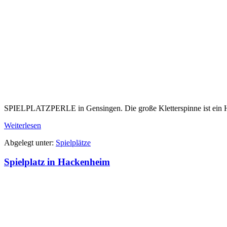
SPIELPLATZPERLE in Gensingen. Die große Kletterspinne ist ein H
Spielplatz
Weiterlesen
in
Abgelegt unter:
Spielplätze
Gensingen
mit
Spielplatz in Hackenheim
Kletterspinne
Spielplatz
in
Hackenheim