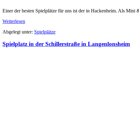
Einer der besten Spielplätze für uns ist der in Hackenheim. Als Mini &
Spielplatz
Weiterlesen
in
Abgelegt unter:
Spielplätze
Hackenheim
Spielplatz in der Schillerstraße in Langenlonsheim
Spielplatz
in
der
Schillerstraße
in
Langenlonsheim