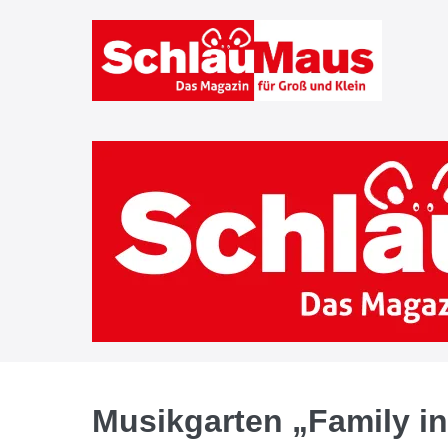
Zum
Inhalt
springen
Musikgarten „Family i