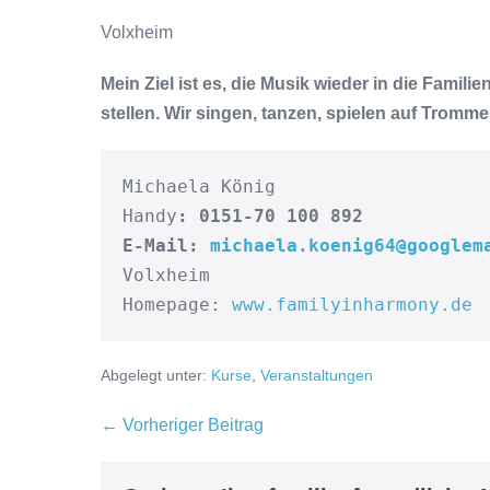
Volxheim
Mein Ziel ist es, die Musik wieder in die Fami
stellen. Wir singen, tanzen, spielen auf Tromm
Michaela König

Handy
: 0151-70 100 892
E-Mail: 
michaela.koenig64@googlem
Volxheim

Homepage: 
www.familyinharmony.de 
Abgelegt unter:
Kurse
,
Veranstaltungen
Beitragsnavigation
← Vorheriger Beitrag