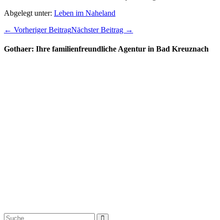
Abgelegt unter:
Leben im Naheland
Beitragsnavigation
← Vorheriger Beitrag
Nächster Beitrag →
Gothaer: Ihre familienfreundliche Agentur in Bad Kreuznach
Suche