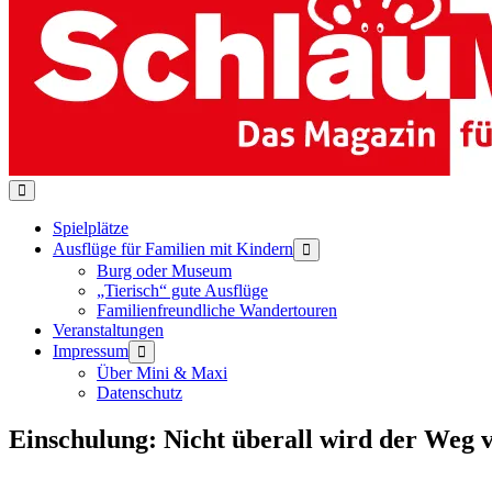
Menü-
Schalter
Spielplätze
Ausflüge für Familien mit Kindern
Menü-
Schalter
Burg oder Museum
„Tierisch“ gute Ausflüge
Familienfreundliche Wandertouren
Veranstaltungen
Impressum
Menü-
Schalter
Über Mini & Maxi
Datenschutz
Einschulung: Nicht überall wird der Weg 