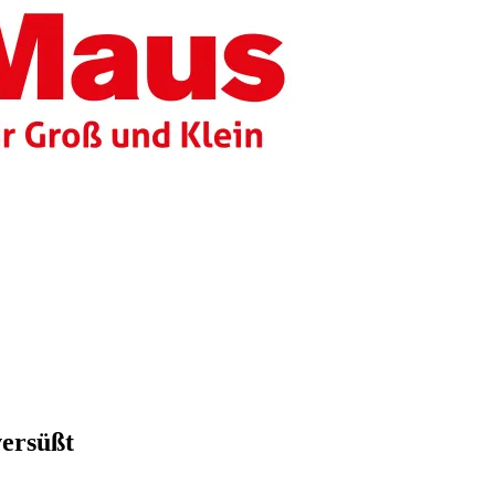
versüßt