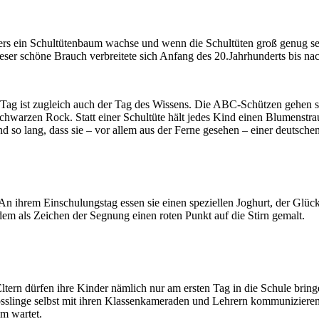
ein Schultütenbaum wachse und wenn die Schultüten groß genug seien, 
er schöne Brauch verbreitete sich Anfang des 20.Jahrhunderts bis nach
 Tag ist zugleich auch der Tag des Wissens. Die ABC-Schützen gehen sc
chwarzen Rock. Statt einer Schultüte hält jedes Kind einen Blumenstra
d so lang, dass sie – vor allem aus der Ferne gesehen – einer deutsche
 An ihrem Einschulungstag essen sie einen speziellen Joghurt, der Glück
em als Zeichen der Segnung einen roten Punkt auf die Stirn gemalt.
ltern dürfen ihre Kinder nämlich nur am ersten Tag in die Schule bring
slinge selbst mit ihren Klassenkameraden und Lehrern kommunizieren u
m wartet.